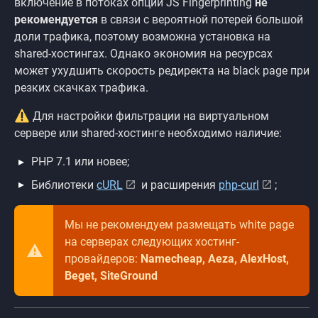
включение в потоках опции JS Fingerprinting
не
рекомендуется
в связи с вероятной потерей большой
доли трафика, поэтому возможна установка на
shared-хостингах. Однако экономия на ресурсах
может ухудшить скорость редиректа на black page при
резких скачках трафика.
Для настройки фильтрации на виртуальном
сервере или shared-хостинге необходимо наличие:
PHP 7.1 или новее;
Библиотеки
cURL
и расширения
php-curl
;
Мы не рекомендуем размещать white page
на серверах следующих хостинг-
провайдеров:
Namecheap, Aeza, AlexHost,
Beget, SiteGround