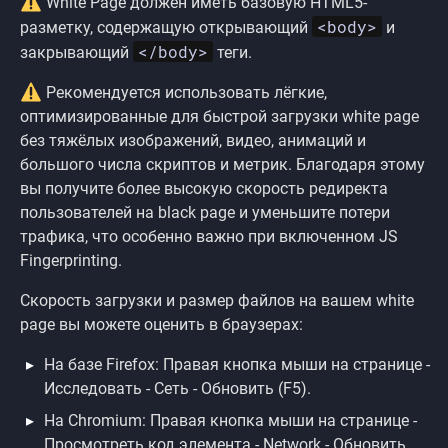
White Page должен иметь базовую HTML5-
<body>
разметку, содержащую открывающий
и
</body>
закрывающий
теги.
Рекомендуется использовать лёгкие,
оптимизированные для быстрой загрузки white page
без тяжёлых изображений, видео, анимаций и
большого числа скриптов и метрик. Благодаря этому
вы получите более высокую скорость редиректа
пользователей на black page и уменьшите потери
трафика, что особенно важно при включенном JS
Fingerprinting.
Скорость загрузки и размер файлов на вашем white
page вы можете оценить в браузерах:
На базе Firefox: Правая кнопка мыши на странице -
Исследовать - Сеть - Обновить (F5).
На Chromium: Правая кнопка мыши на странице -
Просмотреть код элемента - Network - Обновить